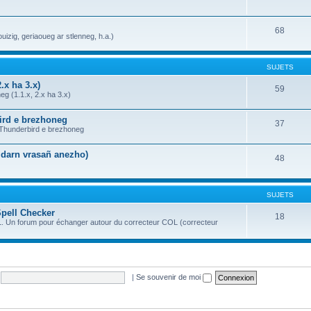
68
uizig, geriaoueg ar stlenneg, h.a.)
SUJETS
.x ha 3.x)
59
g (1.1.x, 2.x ha 3.x)
bird e brezhoneg
37
a Thunderbird e brezhoneg
n darn vrasañ anezho)
48
SUJETS
Spell Checker
18
OL. Un forum pour échanger autour du correcteur COL (correcteur
|
Se souvenir de moi