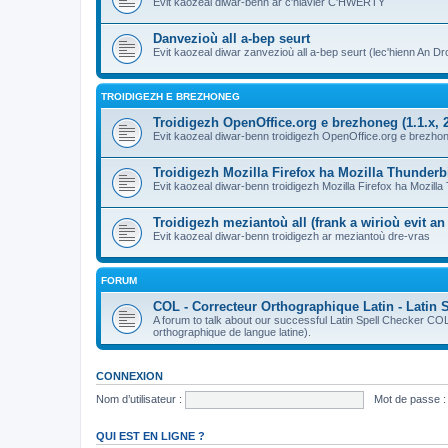
Evit kaozeal diwar-benn ar c'hlavier C'HWERTY
Danvezioù all a-bep seurt
Evit kaozeal diwar zanvezioù all a-bep seurt (lec'hienn An Dro
TROIDIGEZH E BREZHONEG
Troidigezh OpenOffice.org e brezhoneg (1.1.x, 2
Evit kaozeal diwar-benn troidigezh OpenOffice.org e brezhone
Troidigezh Mozilla Firefox ha Mozilla Thunder
Evit kaozeal diwar-benn troidigezh Mozilla Firefox ha Mozill
Troidigezh meziantoù all (frank a wirioù evit a
Evit kaozeal diwar-benn troidigezh ar meziantoù dre-vras
FORUM
COL - Correcteur Orthographique Latin - Latin 
A forum to talk about our successful Latin Spell Checker C
orthographique de langue latine).
CONNEXION
Nom d’utilisateur :
Mot de passe :
QUI EST EN LIGNE ?