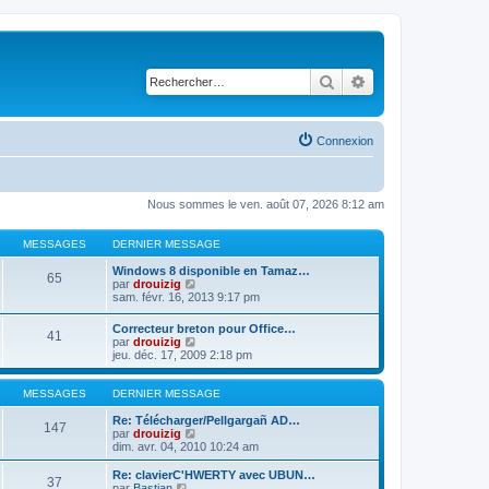
Rechercher
Recherche avancé
Connexion
Nous sommes le ven. août 07, 2026 8:12 am
MESSAGES
DERNIER MESSAGE
Windows 8 disponible en Tamaz…
65
C
par
drouizig
o
sam. févr. 16, 2013 9:17 pm
n
s
Correcteur breton pour Office…
41
u
C
par
drouizig
l
o
jeu. déc. 17, 2009 2:18 pm
t
n
e
s
r
u
MESSAGES
DERNIER MESSAGE
l
l
e
t
Re: Télécharger/Pellgargañ AD…
147
d
e
C
par
drouizig
e
r
o
dim. avr. 04, 2010 10:24 am
r
l
n
n
e
s
Re: clavierC'HWERTY avec UBUN…
i
37
d
u
C
par
Bastian