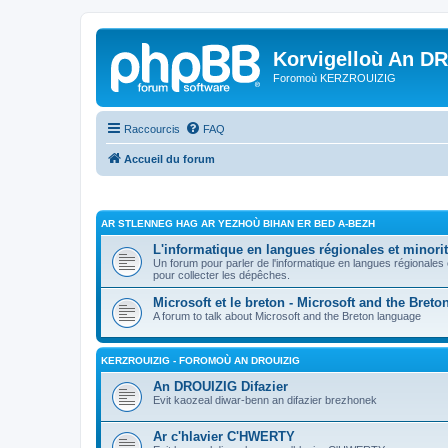
Korvigelloù An D
Foromoù KERZROUIZIG
Raccourcis
FAQ
Accueil du forum
AR STLENNEG HAG AR YEZHOÙ BIHAN ER BED A-BEZH
L'informatique en langues régionales et minorit
Un forum pour parler de l'informatique en langues régionales
pour collecter les dépêches.
Microsoft et le breton - Microsoft and the Bret
A forum to talk about Microsoft and the Breton language
KERZROUIZIG - FOROMOÙ AN DROUIZIG
An DROUIZIG Difazier
Evit kaozeal diwar-benn an difazier brezhonek
Ar c'hlavier C'HWERTY