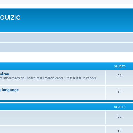
ROUIZIG
SUJETS
aires
56
 et minoritaires de France et du monde entier. C'est aussi un espace
on language
24
SUJETS
51
17