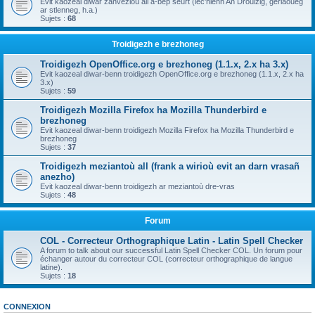
Evit kaozeal diwar zanvezioù all a-bep seurt (lec'hienn An Drouizig, geriaoueg
ar stlenneg, h.a.)
Sujets :
68
Troidigezh e brezhoneg
Troidigezh OpenOffice.org e brezhoneg (1.1.x, 2.x ha 3.x)
Evit kaozeal diwar-benn troidigezh OpenOffice.org e brezhoneg (1.1.x, 2.x ha
3.x)
Sujets :
59
Troidigezh Mozilla Firefox ha Mozilla Thunderbird e
brezhoneg
Evit kaozeal diwar-benn troidigezh Mozilla Firefox ha Mozilla Thunderbird e
brezhoneg
Sujets :
37
Troidigezh meziantoù all (frank a wirioù evit an darn vrasañ
anezho)
Evit kaozeal diwar-benn troidigezh ar meziantoù dre-vras
Sujets :
48
Forum
COL - Correcteur Orthographique Latin - Latin Spell Checker
A forum to talk about our successful Latin Spell Checker COL. Un forum pour
échanger autour du correcteur COL (correcteur orthographique de langue
latine).
Sujets :
18
CONNEXION