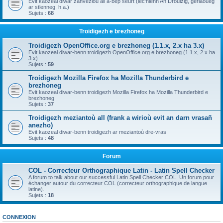
Evit kaozeal diwar zanvezioù all a-bep seurt (lec'hienn An Drouizig, geriaoueg
ar stlenneg, h.a.)
Sujets :
68
Troidigezh e brezhoneg
Troidigezh OpenOffice.org e brezhoneg (1.1.x, 2.x ha 3.x)
Evit kaozeal diwar-benn troidigezh OpenOffice.org e brezhoneg (1.1.x, 2.x ha
3.x)
Sujets :
59
Troidigezh Mozilla Firefox ha Mozilla Thunderbird e
brezhoneg
Evit kaozeal diwar-benn troidigezh Mozilla Firefox ha Mozilla Thunderbird e
brezhoneg
Sujets :
37
Troidigezh meziantoù all (frank a wirioù evit an darn vrasañ
anezho)
Evit kaozeal diwar-benn troidigezh ar meziantoù dre-vras
Sujets :
48
Forum
COL - Correcteur Orthographique Latin - Latin Spell Checker
A forum to talk about our successful Latin Spell Checker COL. Un forum pour
échanger autour du correcteur COL (correcteur orthographique de langue
latine).
Sujets :
18
CONNEXION