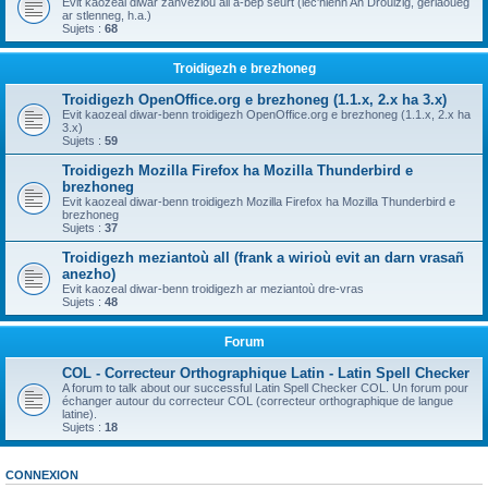
Evit kaozeal diwar zanvezioù all a-bep seurt (lec'hienn An Drouizig, geriaoueg
ar stlenneg, h.a.)
Sujets :
68
Troidigezh e brezhoneg
Troidigezh OpenOffice.org e brezhoneg (1.1.x, 2.x ha 3.x)
Evit kaozeal diwar-benn troidigezh OpenOffice.org e brezhoneg (1.1.x, 2.x ha
3.x)
Sujets :
59
Troidigezh Mozilla Firefox ha Mozilla Thunderbird e
brezhoneg
Evit kaozeal diwar-benn troidigezh Mozilla Firefox ha Mozilla Thunderbird e
brezhoneg
Sujets :
37
Troidigezh meziantoù all (frank a wirioù evit an darn vrasañ
anezho)
Evit kaozeal diwar-benn troidigezh ar meziantoù dre-vras
Sujets :
48
Forum
COL - Correcteur Orthographique Latin - Latin Spell Checker
A forum to talk about our successful Latin Spell Checker COL. Un forum pour
échanger autour du correcteur COL (correcteur orthographique de langue
latine).
Sujets :
18
CONNEXION