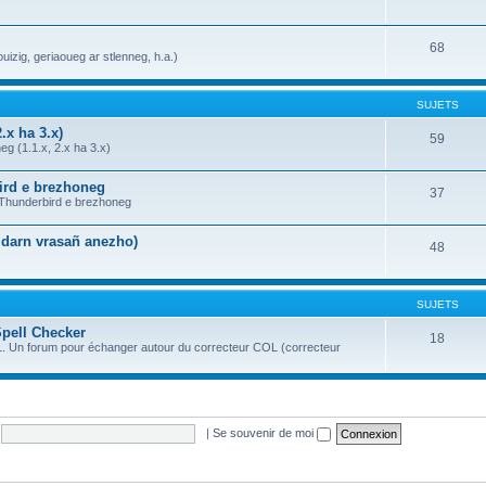
68
uizig, geriaoueg ar stlenneg, h.a.)
SUJETS
.x ha 3.x)
59
g (1.1.x, 2.x ha 3.x)
bird e brezhoneg
37
a Thunderbird e brezhoneg
n darn vrasañ anezho)
48
SUJETS
Spell Checker
18
OL. Un forum pour échanger autour du correcteur COL (correcteur
|
Se souvenir de moi