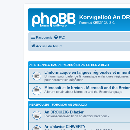
Korvigelloù An D
Foromoù KERZROUIZIG
Raccourcis
FAQ
Accueil du forum
AR STLENNEG HAG AR YEZHOÙ BIHAN ER BED A-BEZH
L'informatique en langues régionales et minorit
Un forum pour parler de l'informatique en langues régionales
pour collecter les dépêches.
Microsoft et le breton - Microsoft and the Bret
A forum to talk about Microsoft and the Breton language
KERZROUIZIG - FOROMOÙ AN DROUIZIG
An DROUIZIG Difazier
Evit kaozeal diwar-benn an difazier brezhonek
Ar c'hlavier C'HWERTY