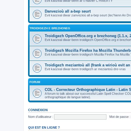
Evit kaozeal diwar-benn ar c'hlavier C'HWERTY
Danvezioù all a-bep seurt
Evit kaozeal diwar zanvezioù all a-bep seurt (lec'hienn An Dro
TROIDIGEZH E BREZHONEG
Troidigezh OpenOffice.org e brezhoneg (1.1.x, 2
Evit kaozeal diwar-benn troidigezh OpenOffice.org e brezhone
Troidigezh Mozilla Firefox ha Mozilla Thunder
Evit kaozeal diwar-benn troidigezh Mozilla Firefox ha Mozill
Troidigezh meziantoù all (frank a wirioù evit a
Evit kaozeal diwar-benn troidigezh ar meziantoù dre-vras
FORUM
COL - Correcteur Orthographique Latin - Latin 
A forum to talk about our successful Latin Spell Checker C
orthographique de langue latine).
CONNEXION
Nom d’utilisateur :
Mot de passe :
QUI EST EN LIGNE ?