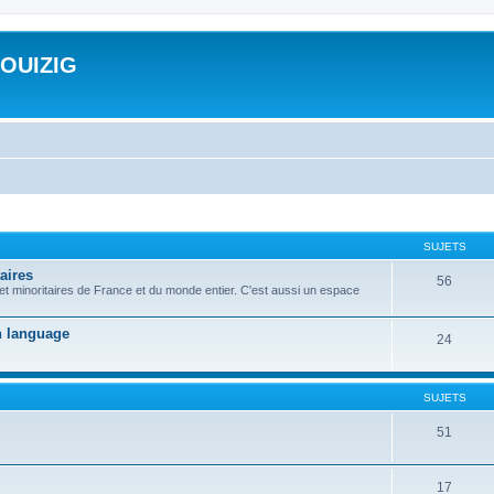
ROUIZIG
SUJETS
aires
56
 et minoritaires de France et du monde entier. C'est aussi un espace
on language
24
SUJETS
51
17