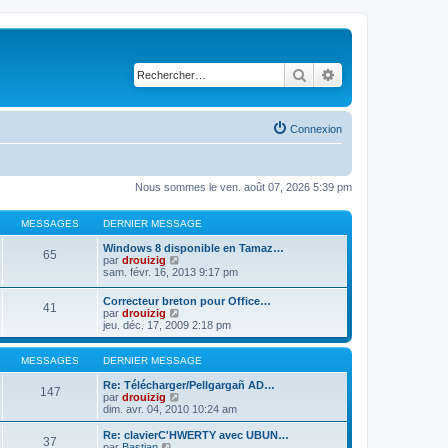
Rechercher
Recherche avancé
Connexion
Nous sommes le ven. août 07, 2026 5:39 pm
MESSAGES
DERNIER MESSAGE
Windows 8 disponible en Tamaz…
65
C
par
drouizig
o
sam. févr. 16, 2013 9:17 pm
n
s
Correcteur breton pour Office…
41
u
C
par
drouizig
l
o
jeu. déc. 17, 2009 2:18 pm
t
n
e
s
r
u
MESSAGES
DERNIER MESSAGE
l
l
e
t
Re: Télécharger/Pellgargañ AD…
147
d
e
C
par
drouizig
e
r
o
dim. avr. 04, 2010 10:24 am
r
l
n
n
e
s
Re: clavierC'HWERTY avec UBUN…
i
37
d
u
C
par
Bastian