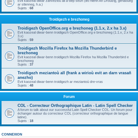
Evit kaozeal diwar zanvezioù all a-bep seurt (lec'hienn An Drouizig, geriaoueg
ar stlenneg, h.a.)
Sujets :
68
Troidigezh e brezhoneg
Troidigezh OpenOffice.org e brezhoneg (1.1.x, 2.x ha 3.x)
Evit kaozeal diwar-benn troidigezh OpenOffice.org e brezhoneg (1.1.x, 2.x ha
3.x)
Sujets :
59
Troidigezh Mozilla Firefox ha Mozilla Thunderbird e
brezhoneg
Evit kaozeal diwar-benn troidigezh Mozilla Firefox ha Mozilla Thunderbird e
brezhoneg
Sujets :
37
Troidigezh meziantoù all (frank a wirioù evit an darn vrasañ
anezho)
Evit kaozeal diwar-benn troidigezh ar meziantoù dre-vras
Sujets :
48
Forum
COL - Correcteur Orthographique Latin - Latin Spell Checker
A forum to talk about our successful Latin Spell Checker COL. Un forum pour
échanger autour du correcteur COL (correcteur orthographique de langue
latine).
Sujets :
18
CONNEXION