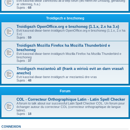
Evit kaozeal diwar zanvezioù all a-bep seurt (lec'hienn An Drouizig, geriaoueg
ar stlenneg, h.a.)
Sujets :
68
Troidigezh e brezhoneg
Troidigezh OpenOffice.org e brezhoneg (1.1.x, 2.x ha 3.x)
Evit kaozeal diwar-benn troidigezh OpenOffice.org e brezhoneg (1.1.x, 2.x ha
3.x)
Sujets :
59
Troidigezh Mozilla Firefox ha Mozilla Thunderbird e
brezhoneg
Evit kaozeal diwar-benn troidigezh Mozilla Firefox ha Mozilla Thunderbird e
brezhoneg
Sujets :
37
Troidigezh meziantoù all (frank a wirioù evit an darn vrasañ
anezho)
Evit kaozeal diwar-benn troidigezh ar meziantoù dre-vras
Sujets :
48
Forum
COL - Correcteur Orthographique Latin - Latin Spell Checker
A forum to talk about our successful Latin Spell Checker COL. Un forum pour
échanger autour du correcteur COL (correcteur orthographique de langue
latine).
Sujets :
18
CONNEXION