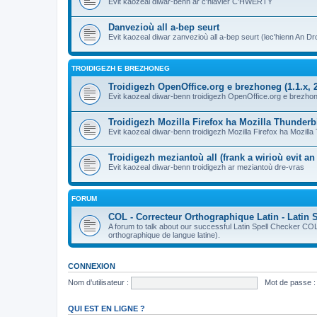
Evit kaozeal diwar-benn ar c'hlavier C'HWERTY
Danvezioù all a-bep seurt
Evit kaozeal diwar zanvezioù all a-bep seurt (lec'hienn An Dro
TROIDIGEZH E BREZHONEG
Troidigezh OpenOffice.org e brezhoneg (1.1.x, 2
Evit kaozeal diwar-benn troidigezh OpenOffice.org e brezhone
Troidigezh Mozilla Firefox ha Mozilla Thunder
Evit kaozeal diwar-benn troidigezh Mozilla Firefox ha Mozill
Troidigezh meziantoù all (frank a wirioù evit a
Evit kaozeal diwar-benn troidigezh ar meziantoù dre-vras
FORUM
COL - Correcteur Orthographique Latin - Latin 
A forum to talk about our successful Latin Spell Checker C
orthographique de langue latine).
CONNEXION
Nom d’utilisateur :
Mot de passe :
QUI EST EN LIGNE ?