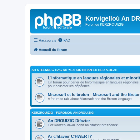
Korvigelloù An D
Foromoù KERZROUIZIG
Raccourcis
FAQ
Accueil du forum
AR STLENNEG HAG AR YEZHOÙ BIHAN ER BED A-BEZH
L'informatique en langues régionales et minorit
Un forum pour parler de l'informatique en langues régionales
pour collecter les dépêches.
Microsoft et le breton - Microsoft and the Bret
A forum to talk about Microsoft and the Breton language
KERZROUIZIG - FOROMOÙ AN DROUIZIG
An DROUIZIG Difazier
Evit kaozeal diwar-benn an difazier brezhonek
Ar c'hlavier C'HWERTY