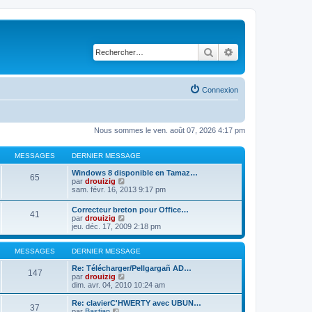
Rechercher
Recherche avancé
Connexion
Nous sommes le ven. août 07, 2026 4:17 pm
MESSAGES
DERNIER MESSAGE
Windows 8 disponible en Tamaz…
65
C
par
drouizig
o
sam. févr. 16, 2013 9:17 pm
n
s
Correcteur breton pour Office…
41
u
C
par
drouizig
l
o
jeu. déc. 17, 2009 2:18 pm
t
n
e
s
r
u
MESSAGES
DERNIER MESSAGE
l
l
e
t
Re: Télécharger/Pellgargañ AD…
147
d
e
C
par
drouizig
e
r
o
dim. avr. 04, 2010 10:24 am
r
l
n
n
e
s
Re: clavierC'HWERTY avec UBUN…
i
37
d
u
C
par
Bastian