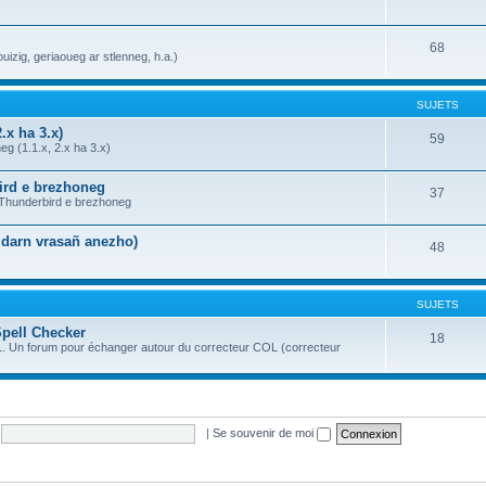
68
uizig, geriaoueg ar stlenneg, h.a.)
SUJETS
.x ha 3.x)
59
g (1.1.x, 2.x ha 3.x)
bird e brezhoneg
37
a Thunderbird e brezhoneg
n darn vrasañ anezho)
48
SUJETS
Spell Checker
18
OL. Un forum pour échanger autour du correcteur COL (correcteur
|
Se souvenir de moi