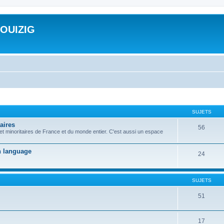
ROUIZIG
SUJETS
aires
56
 et minoritaires de France et du monde entier. C'est aussi un espace
on language
24
SUJETS
51
17