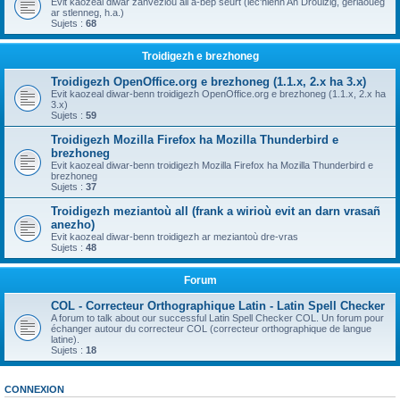
Evit kaozeal diwar zanvezioù all a-bep seurt (lec'hienn An Drouizig, geriaoueg
ar stlenneg, h.a.)
Sujets :
68
Troidigezh e brezhoneg
Troidigezh OpenOffice.org e brezhoneg (1.1.x, 2.x ha 3.x)
Evit kaozeal diwar-benn troidigezh OpenOffice.org e brezhoneg (1.1.x, 2.x ha
3.x)
Sujets :
59
Troidigezh Mozilla Firefox ha Mozilla Thunderbird e
brezhoneg
Evit kaozeal diwar-benn troidigezh Mozilla Firefox ha Mozilla Thunderbird e
brezhoneg
Sujets :
37
Troidigezh meziantoù all (frank a wirioù evit an darn vrasañ
anezho)
Evit kaozeal diwar-benn troidigezh ar meziantoù dre-vras
Sujets :
48
Forum
COL - Correcteur Orthographique Latin - Latin Spell Checker
A forum to talk about our successful Latin Spell Checker COL. Un forum pour
échanger autour du correcteur COL (correcteur orthographique de langue
latine).
Sujets :
18
CONNEXION