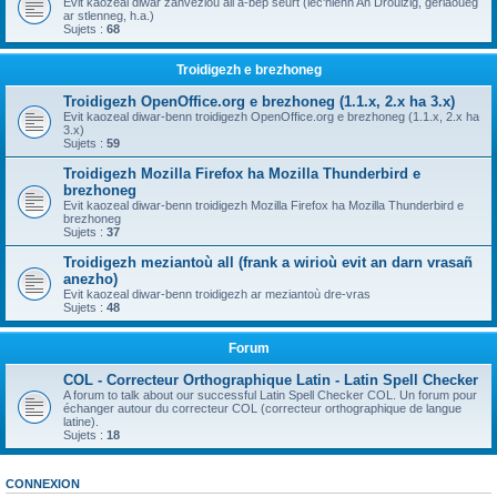
Evit kaozeal diwar zanvezioù all a-bep seurt (lec'hienn An Drouizig, geriaoueg
ar stlenneg, h.a.)
Sujets :
68
Troidigezh e brezhoneg
Troidigezh OpenOffice.org e brezhoneg (1.1.x, 2.x ha 3.x)
Evit kaozeal diwar-benn troidigezh OpenOffice.org e brezhoneg (1.1.x, 2.x ha
3.x)
Sujets :
59
Troidigezh Mozilla Firefox ha Mozilla Thunderbird e
brezhoneg
Evit kaozeal diwar-benn troidigezh Mozilla Firefox ha Mozilla Thunderbird e
brezhoneg
Sujets :
37
Troidigezh meziantoù all (frank a wirioù evit an darn vrasañ
anezho)
Evit kaozeal diwar-benn troidigezh ar meziantoù dre-vras
Sujets :
48
Forum
COL - Correcteur Orthographique Latin - Latin Spell Checker
A forum to talk about our successful Latin Spell Checker COL. Un forum pour
échanger autour du correcteur COL (correcteur orthographique de langue
latine).
Sujets :
18
CONNEXION