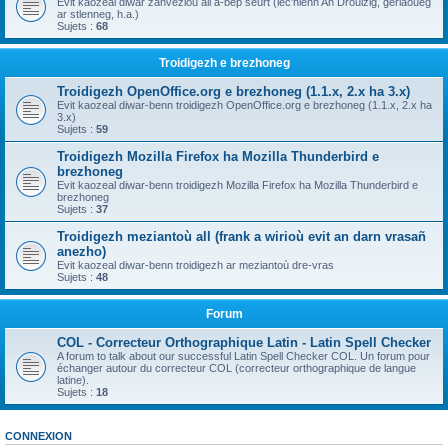
Evit kaozeal diwar zanvezioù all a-bep seurt (lec'hienn An Drouizig, geriaoueg
ar stlenneg, h.a.)
Sujets :
68
Troidigezh e brezhoneg
Troidigezh OpenOffice.org e brezhoneg (1.1.x, 2.x ha 3.x)
Evit kaozeal diwar-benn troidigezh OpenOffice.org e brezhoneg (1.1.x, 2.x ha
3.x)
Sujets :
59
Troidigezh Mozilla Firefox ha Mozilla Thunderbird e
brezhoneg
Evit kaozeal diwar-benn troidigezh Mozilla Firefox ha Mozilla Thunderbird e
brezhoneg
Sujets :
37
Troidigezh meziantoù all (frank a wirioù evit an darn vrasañ
anezho)
Evit kaozeal diwar-benn troidigezh ar meziantoù dre-vras
Sujets :
48
Forum
COL - Correcteur Orthographique Latin - Latin Spell Checker
A forum to talk about our successful Latin Spell Checker COL. Un forum pour
échanger autour du correcteur COL (correcteur orthographique de langue
latine).
Sujets :
18
CONNEXION