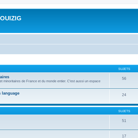
ROUIZIG
SUJETS
aires
56
 et minoritaires de France et du monde entier. C'est aussi un espace
on language
24
SUJETS
51
17