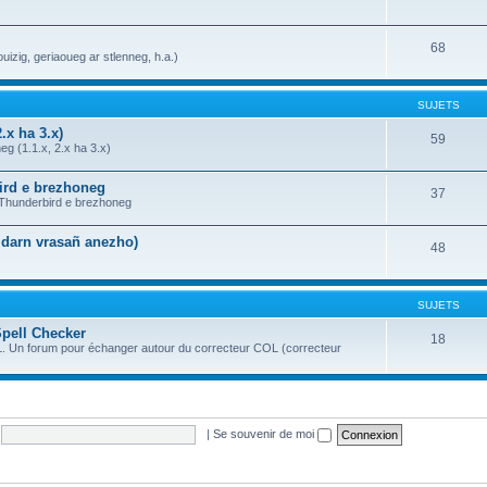
68
uizig, geriaoueg ar stlenneg, h.a.)
SUJETS
.x ha 3.x)
59
g (1.1.x, 2.x ha 3.x)
bird e brezhoneg
37
a Thunderbird e brezhoneg
n darn vrasañ anezho)
48
SUJETS
Spell Checker
18
OL. Un forum pour échanger autour du correcteur COL (correcteur
|
Se souvenir de moi