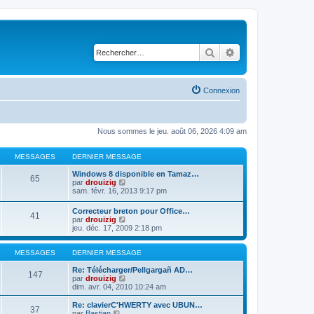
Rechercher
Recherche avancé
Connexion
Nous sommes le jeu. août 06, 2026 4:09 am
MESSAGES
DERNIER MESSAGE
Windows 8 disponible en Tamaz…
65
C
par
drouizig
o
sam. févr. 16, 2013 9:17 pm
n
s
Correcteur breton pour Office…
41
u
C
par
drouizig
l
o
jeu. déc. 17, 2009 2:18 pm
t
n
e
s
r
u
MESSAGES
DERNIER MESSAGE
l
l
e
t
Re: Télécharger/Pellgargañ AD…
147
d
e
C
par
drouizig
e
r
o
dim. avr. 04, 2010 10:24 am
r
l
n
n
e
s
Re: clavierC'HWERTY avec UBUN…
i
37
d
u
C
par
Bastian