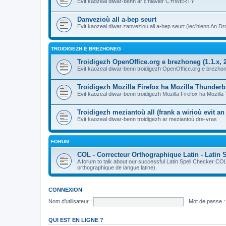
Evit kaozeal diwar-benn ar c'hlavier C'HWERTY
Danvezioù all a-bep seurt
Evit kaozeal diwar zanvezioù all a-bep seurt (lec'hienn An Dro
TROIDIGEZH E BREZHONEG
Troidigezh OpenOffice.org e brezhoneg (1.1.x, 2
Evit kaozeal diwar-benn troidigezh OpenOffice.org e brezhone
Troidigezh Mozilla Firefox ha Mozilla Thunder
Evit kaozeal diwar-benn troidigezh Mozilla Firefox ha Mozill
Troidigezh meziantoù all (frank a wirioù evit a
Evit kaozeal diwar-benn troidigezh ar meziantoù dre-vras
FORUM
COL - Correcteur Orthographique Latin - Latin 
A forum to talk about our successful Latin Spell Checker C
orthographique de langue latine).
CONNEXION
Nom d’utilisateur :
Mot de passe :
QUI EST EN LIGNE ?