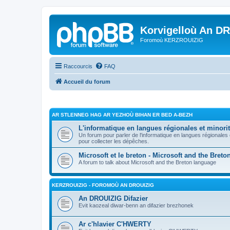
Korvigelloù An D
Foromoù KERZROUIZIG
Raccourcis
FAQ
Accueil du forum
AR STLENNEG HAG AR YEZHOÙ BIHAN ER BED A-BEZH
L'informatique en langues régionales et minorit
Un forum pour parler de l'informatique en langues régionales
pour collecter les dépêches.
Microsoft et le breton - Microsoft and the Bret
A forum to talk about Microsoft and the Breton language
KERZROUIZIG - FOROMOÙ AN DROUIZIG
An DROUIZIG Difazier
Evit kaozeal diwar-benn an difazier brezhonek
Ar c'hlavier C'HWERTY