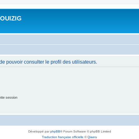
ROUIZIG
 pouvoir consulter le profil des utilisateurs.
tte session
Développé par
phpBB
® Forum Software © phpBB Limited
Traduction française officielle
©
Qiaeru