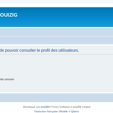
ROUIZIG
 pouvoir consulter le profil des utilisateurs.
tte session
Développé par
phpBB
® Forum Software © phpBB Limited
Traduction française officielle
©
Qiaeru