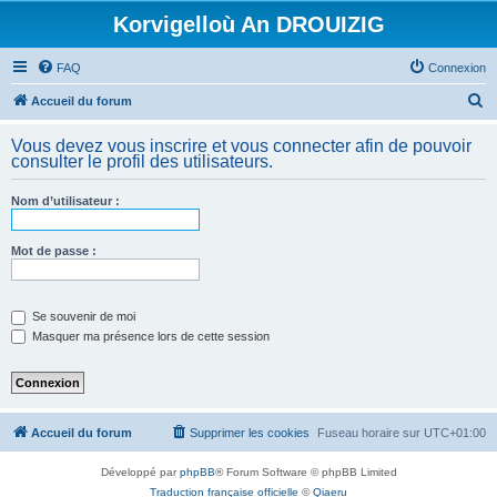
Korvigelloù An DROUIZIG
FAQ
Connexion
R
Accueil du forum
e
Vous devez vous inscrire et vous connecter afin de pouvoir
c
consulter le profil des utilisateurs.
h
Nom d’utilisateur :
e
r
Mot de passe :
c
h
e
Se souvenir de moi
Masquer ma présence lors de cette session
r
Accueil du forum
Supprimer les cookies
Fuseau horaire sur
UTC+01:00
Développé par
phpBB
® Forum Software © phpBB Limited
Traduction française officielle
©
Qiaeru