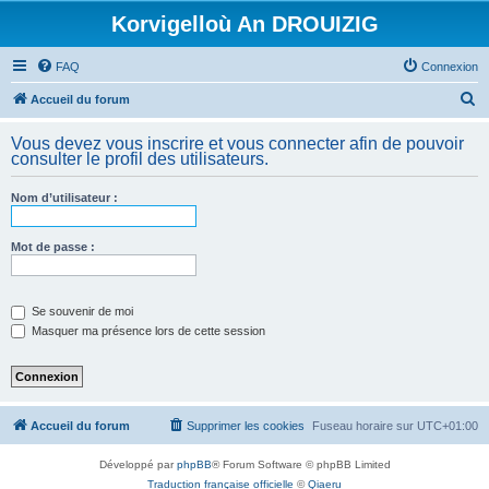
Korvigelloù An DROUIZIG
FAQ
Connexion
R
Accueil du forum
e
Vous devez vous inscrire et vous connecter afin de pouvoir
c
consulter le profil des utilisateurs.
h
Nom d’utilisateur :
e
r
Mot de passe :
c
h
e
Se souvenir de moi
Masquer ma présence lors de cette session
r
Accueil du forum
Supprimer les cookies
Fuseau horaire sur
UTC+01:00
Développé par
phpBB
® Forum Software © phpBB Limited
Traduction française officielle
©
Qiaeru