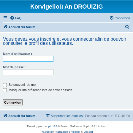
Korvigelloù An DROUIZIG
FAQ
Connexion
R
Accueil du forum
e
Vous devez vous inscrire et vous connecter afin de pouvoir
c
consulter le profil des utilisateurs.
h
Nom d’utilisateur :
e
r
Mot de passe :
c
h
e
Se souvenir de moi
Masquer ma présence lors de cette session
r
Accueil du forum
Supprimer les cookies
Fuseau horaire sur
UTC+01:00
Développé par
phpBB
® Forum Software © phpBB Limited
Traduction française officielle
©
Qiaeru