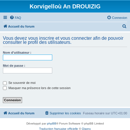
Korvigelloù An DROUIZIG
FAQ
Connexion
R
Accueil du forum
e
Vous devez vous inscrire et vous connecter afin de pouvoir
c
consulter le profil des utilisateurs.
h
Nom d’utilisateur :
e
r
Mot de passe :
c
h
e
Se souvenir de moi
Masquer ma présence lors de cette session
r
Accueil du forum
Supprimer les cookies
Fuseau horaire sur
UTC+01:00
Développé par
phpBB
® Forum Software © phpBB Limited
Traduction française officielle
©
Qiaeru