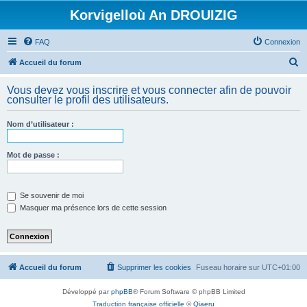
Korvigelloù An DROUIZIG
FAQ
Connexion
R
Accueil du forum
e
Vous devez vous inscrire et vous connecter afin de pouvoir
c
consulter le profil des utilisateurs.
h
Nom d’utilisateur :
e
r
Mot de passe :
c
h
e
Se souvenir de moi
Masquer ma présence lors de cette session
r
Accueil du forum
Supprimer les cookies
Fuseau horaire sur
UTC+01:00
Développé par
phpBB
® Forum Software © phpBB Limited
Traduction française officielle
©
Qiaeru