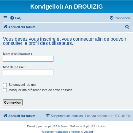
Korvigelloù An DROUIZIG
FAQ
Connexion
R
Accueil du forum
e
Vous devez vous inscrire et vous connecter afin de pouvoir
c
consulter le profil des utilisateurs.
h
Nom d’utilisateur :
e
r
Mot de passe :
c
h
e
Se souvenir de moi
Masquer ma présence lors de cette session
r
Accueil du forum
Supprimer les cookies
Fuseau horaire sur
UTC+01:00
Développé par
phpBB
® Forum Software © phpBB Limited
Traduction française officielle
©
Qiaeru