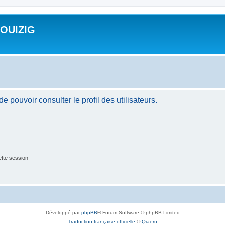
ROUIZIG
 pouvoir consulter le profil des utilisateurs.
tte session
Développé par
phpBB
® Forum Software © phpBB Limited
Traduction française officielle
©
Qiaeru