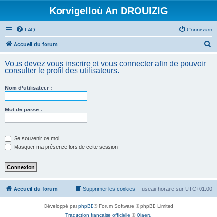
Korvigelloù An DROUIZIG
FAQ
Connexion
R
Accueil du forum
e
Vous devez vous inscrire et vous connecter afin de pouvoir
c
consulter le profil des utilisateurs.
h
Nom d’utilisateur :
e
r
Mot de passe :
c
h
e
Se souvenir de moi
Masquer ma présence lors de cette session
r
Accueil du forum
Supprimer les cookies
Fuseau horaire sur
UTC+01:00
Développé par
phpBB
® Forum Software © phpBB Limited
Traduction française officielle
©
Qiaeru