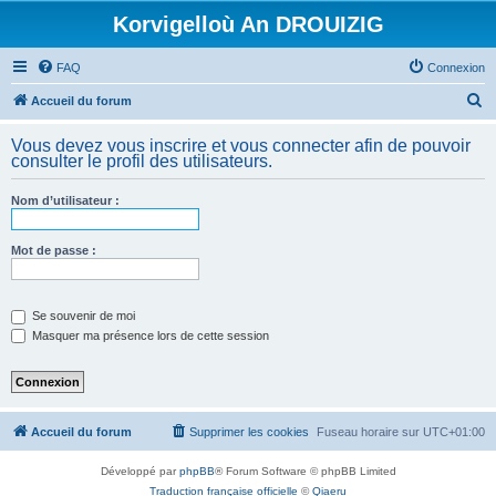
Korvigelloù An DROUIZIG
FAQ
Connexion
R
Accueil du forum
e
Vous devez vous inscrire et vous connecter afin de pouvoir
c
consulter le profil des utilisateurs.
h
Nom d’utilisateur :
e
r
Mot de passe :
c
h
e
Se souvenir de moi
Masquer ma présence lors de cette session
r
Accueil du forum
Supprimer les cookies
Fuseau horaire sur
UTC+01:00
Développé par
phpBB
® Forum Software © phpBB Limited
Traduction française officielle
©
Qiaeru