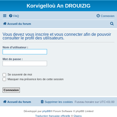
Korvigelloù An DROUIZIG
FAQ
Connexion
R
Accueil du forum
e
Vous devez vous inscrire et vous connecter afin de pouvoir
c
consulter le profil des utilisateurs.
h
Nom d’utilisateur :
e
r
Mot de passe :
c
h
e
Se souvenir de moi
Masquer ma présence lors de cette session
r
Accueil du forum
Supprimer les cookies
Fuseau horaire sur
UTC+01:00
Développé par
phpBB
® Forum Software © phpBB Limited
Traduction française officielle
©
Qiaeru