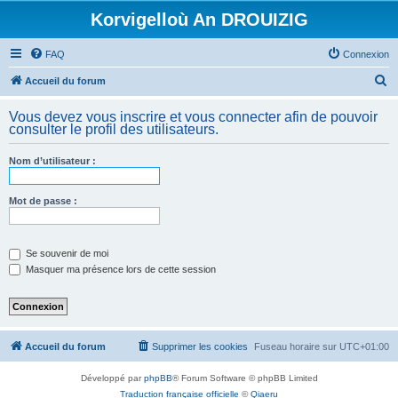
Korvigelloù An DROUIZIG
FAQ
Connexion
R
Accueil du forum
e
Vous devez vous inscrire et vous connecter afin de pouvoir
c
consulter le profil des utilisateurs.
h
Nom d’utilisateur :
e
r
Mot de passe :
c
h
e
Se souvenir de moi
Masquer ma présence lors de cette session
r
Accueil du forum
Supprimer les cookies
Fuseau horaire sur
UTC+01:00
Développé par
phpBB
® Forum Software © phpBB Limited
Traduction française officielle
©
Qiaeru