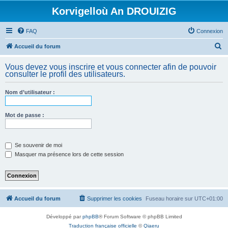
Korvigelloù An DROUIZIG
FAQ
Connexion
R
Accueil du forum
e
Vous devez vous inscrire et vous connecter afin de pouvoir
c
consulter le profil des utilisateurs.
h
Nom d’utilisateur :
e
r
Mot de passe :
c
h
e
Se souvenir de moi
Masquer ma présence lors de cette session
r
Accueil du forum
Supprimer les cookies
Fuseau horaire sur
UTC+01:00
Développé par
phpBB
® Forum Software © phpBB Limited
Traduction française officielle
©
Qiaeru