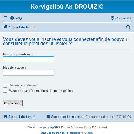
Korvigelloù An DROUIZIG
FAQ
Connexion
R
Accueil du forum
e
Vous devez vous inscrire et vous connecter afin de pouvoir
c
consulter le profil des utilisateurs.
h
Nom d’utilisateur :
e
r
Mot de passe :
c
h
e
Se souvenir de moi
Masquer ma présence lors de cette session
r
Accueil du forum
Supprimer les cookies
Fuseau horaire sur
UTC+01:00
Développé par
phpBB
® Forum Software © phpBB Limited
Traduction française officielle
©
Qiaeru