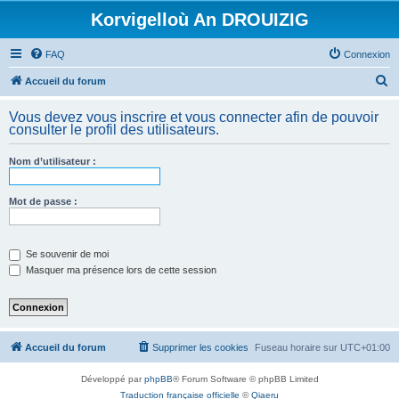
Korvigelloù An DROUIZIG
FAQ
Connexion
R
Accueil du forum
e
Vous devez vous inscrire et vous connecter afin de pouvoir
c
consulter le profil des utilisateurs.
h
Nom d’utilisateur :
e
r
Mot de passe :
c
h
e
Se souvenir de moi
Masquer ma présence lors de cette session
r
Accueil du forum
Supprimer les cookies
Fuseau horaire sur
UTC+01:00
Développé par
phpBB
® Forum Software © phpBB Limited
Traduction française officielle
©
Qiaeru