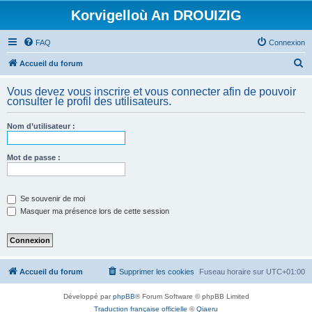
Korvigelloù An DROUIZIG
FAQ
Connexion
R
Accueil du forum
e
Vous devez vous inscrire et vous connecter afin de pouvoir
c
consulter le profil des utilisateurs.
h
Nom d’utilisateur :
e
r
Mot de passe :
c
h
e
Se souvenir de moi
Masquer ma présence lors de cette session
r
Accueil du forum
Supprimer les cookies
Fuseau horaire sur
UTC+01:00
Développé par
phpBB
® Forum Software © phpBB Limited
Traduction française officielle
©
Qiaeru