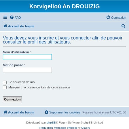
Korvigelloù An DROUIZIG
FAQ
Connexion
R
Accueil du forum
e
Vous devez vous inscrire et vous connecter afin de pouvoir
c
consulter le profil des utilisateurs.
h
Nom d’utilisateur :
e
r
Mot de passe :
c
h
e
Se souvenir de moi
Masquer ma présence lors de cette session
r
Accueil du forum
Supprimer les cookies
Fuseau horaire sur
UTC+01:00
Développé par
phpBB
® Forum Software © phpBB Limited
Traduction française officielle
©
Qiaeru