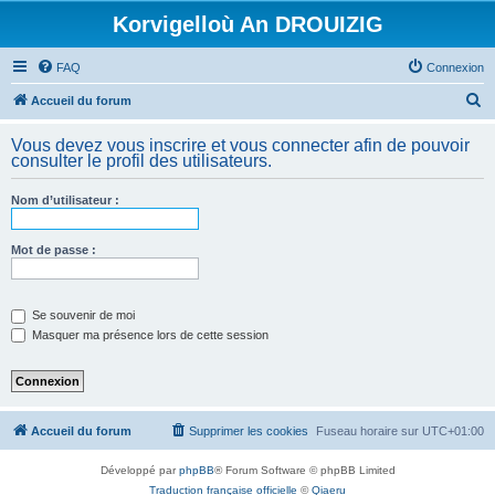
Korvigelloù An DROUIZIG
FAQ
Connexion
R
Accueil du forum
e
Vous devez vous inscrire et vous connecter afin de pouvoir
c
consulter le profil des utilisateurs.
h
Nom d’utilisateur :
e
r
Mot de passe :
c
h
e
Se souvenir de moi
Masquer ma présence lors de cette session
r
Accueil du forum
Supprimer les cookies
Fuseau horaire sur
UTC+01:00
Développé par
phpBB
® Forum Software © phpBB Limited
Traduction française officielle
©
Qiaeru