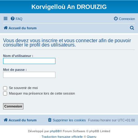
Korvigelloù An DROUIZIG
FAQ
Connexion
R
Accueil du forum
e
Vous devez vous inscrire et vous connecter afin de pouvoir
c
consulter le profil des utilisateurs.
h
Nom d’utilisateur :
e
r
Mot de passe :
c
h
e
Se souvenir de moi
Masquer ma présence lors de cette session
r
Accueil du forum
Supprimer les cookies
Fuseau horaire sur
UTC+01:00
Développé par
phpBB
® Forum Software © phpBB Limited
Traduction française officielle
©
Qiaeru