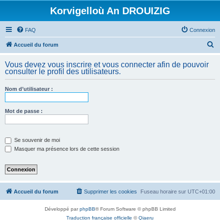
Korvigelloù An DROUIZIG
FAQ
Connexion
R
Accueil du forum
e
Vous devez vous inscrire et vous connecter afin de pouvoir
c
consulter le profil des utilisateurs.
h
Nom d’utilisateur :
e
r
Mot de passe :
c
h
e
Se souvenir de moi
Masquer ma présence lors de cette session
r
Accueil du forum
Supprimer les cookies
Fuseau horaire sur
UTC+01:00
Développé par
phpBB
® Forum Software © phpBB Limited
Traduction française officielle
©
Qiaeru