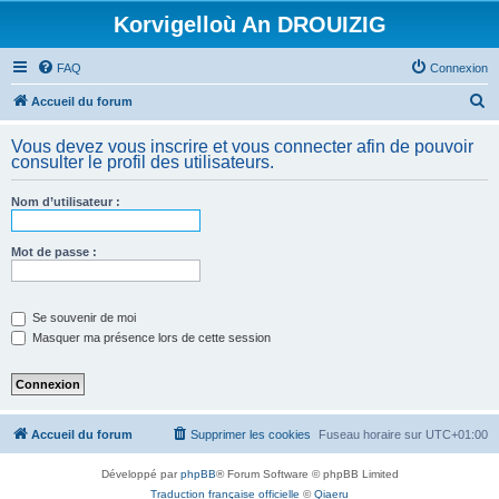
Korvigelloù An DROUIZIG
FAQ
Connexion
R
Accueil du forum
e
Vous devez vous inscrire et vous connecter afin de pouvoir
c
consulter le profil des utilisateurs.
h
Nom d’utilisateur :
e
r
Mot de passe :
c
h
e
Se souvenir de moi
Masquer ma présence lors de cette session
r
Accueil du forum
Supprimer les cookies
Fuseau horaire sur
UTC+01:00
Développé par
phpBB
® Forum Software © phpBB Limited
Traduction française officielle
©
Qiaeru