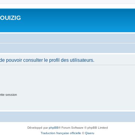
ROUIZIG
 pouvoir consulter le profil des utilisateurs.
tte session
Développé par
phpBB
® Forum Software © phpBB Limited
Traduction française officielle
©
Qiaeru