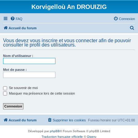
Korvigelloù An DROUIZIG
FAQ
Connexion
R
Accueil du forum
e
Vous devez vous inscrire et vous connecter afin de pouvoir
c
consulter le profil des utilisateurs.
h
Nom d’utilisateur :
e
r
Mot de passe :
c
h
e
Se souvenir de moi
Masquer ma présence lors de cette session
r
Accueil du forum
Supprimer les cookies
Fuseau horaire sur
UTC+01:00
Développé par
phpBB
® Forum Software © phpBB Limited
Traduction française officielle
©
Qiaeru