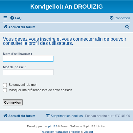
Korvigelloù An DROUIZIG
FAQ
Connexion
R
Accueil du forum
e
Vous devez vous inscrire et vous connecter afin de pouvoir
c
consulter le profil des utilisateurs.
h
Nom d’utilisateur :
e
r
Mot de passe :
c
h
e
Se souvenir de moi
Masquer ma présence lors de cette session
r
Accueil du forum
Supprimer les cookies
Fuseau horaire sur
UTC+01:00
Développé par
phpBB
® Forum Software © phpBB Limited
Traduction française officielle
©
Qiaeru