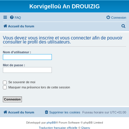
Korvigelloù An DROUIZIG
FAQ
Connexion
R
Accueil du forum
e
Vous devez vous inscrire et vous connecter afin de pouvoir
c
consulter le profil des utilisateurs.
h
Nom d’utilisateur :
e
r
Mot de passe :
c
h
e
Se souvenir de moi
Masquer ma présence lors de cette session
r
Accueil du forum
Supprimer les cookies
Fuseau horaire sur
UTC+01:00
Développé par
phpBB
® Forum Software © phpBB Limited
Traduction française officielle
©
Qiaeru