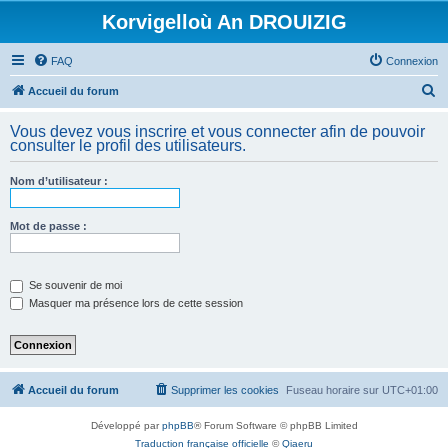
Korvigelloù An DROUIZIG
FAQ
Connexion
R
Accueil du forum
e
Vous devez vous inscrire et vous connecter afin de pouvoir
c
consulter le profil des utilisateurs.
h
Nom d’utilisateur :
e
r
Mot de passe :
c
h
e
Se souvenir de moi
Masquer ma présence lors de cette session
r
Accueil du forum
Supprimer les cookies
Fuseau horaire sur
UTC+01:00
Développé par
phpBB
® Forum Software © phpBB Limited
Traduction française officielle
©
Qiaeru