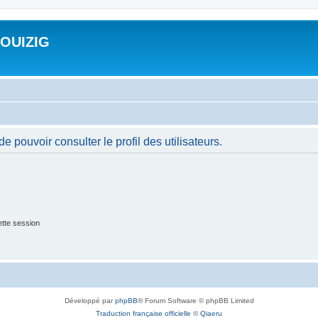
ROUIZIG
 pouvoir consulter le profil des utilisateurs.
tte session
Développé par
phpBB
® Forum Software © phpBB Limited
Traduction française officielle
©
Qiaeru