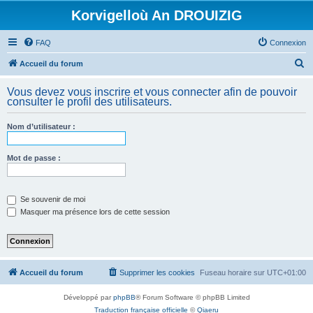
Korvigelloù An DROUIZIG
FAQ
Connexion
R
Accueil du forum
e
Vous devez vous inscrire et vous connecter afin de pouvoir
c
consulter le profil des utilisateurs.
h
Nom d’utilisateur :
e
r
Mot de passe :
c
h
e
Se souvenir de moi
Masquer ma présence lors de cette session
r
Accueil du forum
Supprimer les cookies
Fuseau horaire sur
UTC+01:00
Développé par
phpBB
® Forum Software © phpBB Limited
Traduction française officielle
©
Qiaeru