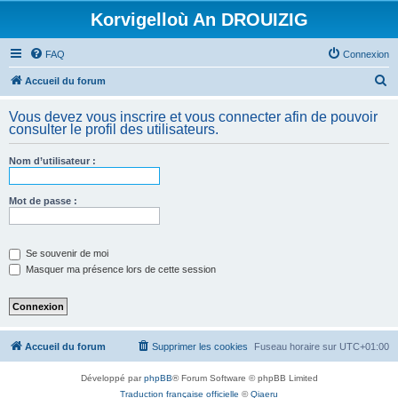
Korvigelloù An DROUIZIG
FAQ
Connexion
R
Accueil du forum
e
Vous devez vous inscrire et vous connecter afin de pouvoir
c
consulter le profil des utilisateurs.
h
Nom d’utilisateur :
e
r
Mot de passe :
c
h
e
Se souvenir de moi
Masquer ma présence lors de cette session
r
Accueil du forum
Supprimer les cookies
Fuseau horaire sur
UTC+01:00
Développé par
phpBB
® Forum Software © phpBB Limited
Traduction française officielle
©
Qiaeru