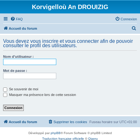
Korvigelloù An DROUIZIG
FAQ
Connexion
R
Accueil du forum
e
Vous devez vous inscrire et vous connecter afin de pouvoir
c
consulter le profil des utilisateurs.
h
Nom d’utilisateur :
e
r
Mot de passe :
c
h
e
Se souvenir de moi
Masquer ma présence lors de cette session
r
Accueil du forum
Supprimer les cookies
Fuseau horaire sur
UTC+01:00
Développé par
phpBB
® Forum Software © phpBB Limited
Traduction française officielle
©
Qiaeru