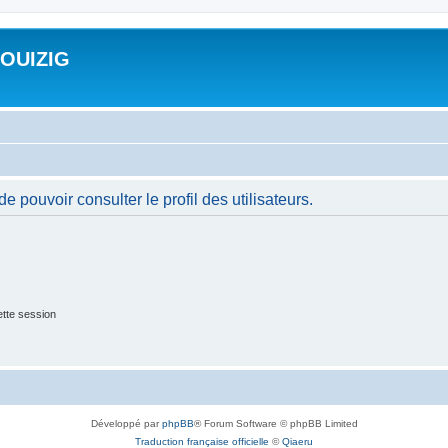
ROUIZIG
 pouvoir consulter le profil des utilisateurs.
tte session
Développé par
phpBB
® Forum Software © phpBB Limited
Traduction française officielle
©
Qiaeru