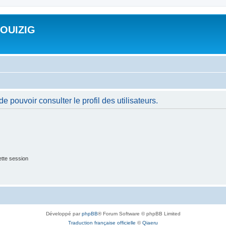
ROUIZIG
 pouvoir consulter le profil des utilisateurs.
tte session
Développé par
phpBB
® Forum Software © phpBB Limited
Traduction française officielle
©
Qiaeru