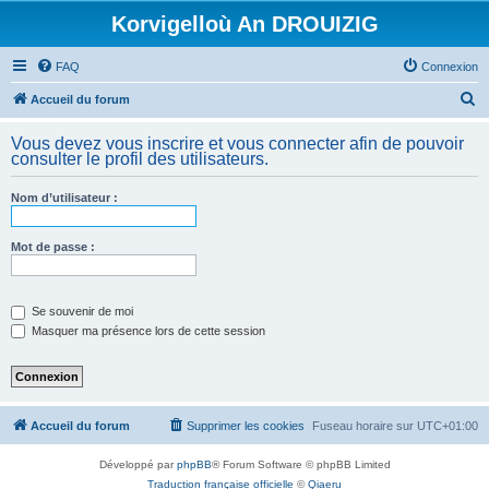
Korvigelloù An DROUIZIG
FAQ
Connexion
R
Accueil du forum
e
Vous devez vous inscrire et vous connecter afin de pouvoir
c
consulter le profil des utilisateurs.
h
Nom d’utilisateur :
e
r
Mot de passe :
c
h
e
Se souvenir de moi
Masquer ma présence lors de cette session
r
Accueil du forum
Supprimer les cookies
Fuseau horaire sur
UTC+01:00
Développé par
phpBB
® Forum Software © phpBB Limited
Traduction française officielle
©
Qiaeru