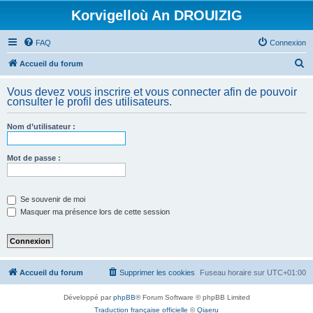
Korvigelloù An DROUIZIG
FAQ
Connexion
R
Accueil du forum
e
Vous devez vous inscrire et vous connecter afin de pouvoir
c
consulter le profil des utilisateurs.
h
Nom d’utilisateur :
e
r
Mot de passe :
c
h
e
Se souvenir de moi
Masquer ma présence lors de cette session
r
Accueil du forum
Supprimer les cookies
Fuseau horaire sur
UTC+01:00
Développé par
phpBB
® Forum Software © phpBB Limited
Traduction française officielle
©
Qiaeru