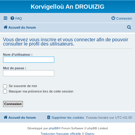
Korvigelloù An DROUIZIG
FAQ
Connexion
R
Accueil du forum
e
Vous devez vous inscrire et vous connecter afin de pouvoir
c
consulter le profil des utilisateurs.
h
Nom d’utilisateur :
e
r
Mot de passe :
c
h
e
Se souvenir de moi
Masquer ma présence lors de cette session
r
Accueil du forum
Supprimer les cookies
Fuseau horaire sur
UTC+01:00
Développé par
phpBB
® Forum Software © phpBB Limited
Traduction française officielle
©
Qiaeru