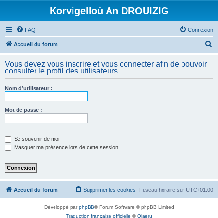
Korvigelloù An DROUIZIG
FAQ
Connexion
R
Accueil du forum
e
Vous devez vous inscrire et vous connecter afin de pouvoir
c
consulter le profil des utilisateurs.
h
Nom d’utilisateur :
e
r
Mot de passe :
c
h
e
Se souvenir de moi
Masquer ma présence lors de cette session
r
Accueil du forum
Supprimer les cookies
Fuseau horaire sur
UTC+01:00
Développé par
phpBB
® Forum Software © phpBB Limited
Traduction française officielle
©
Qiaeru