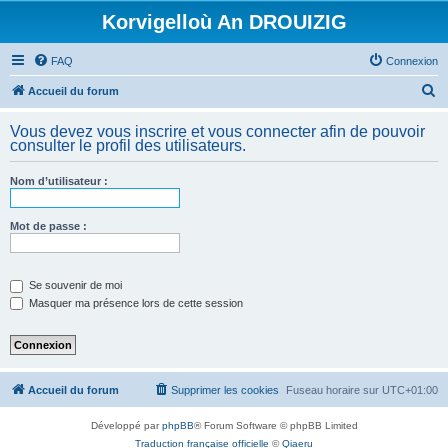
Korvigelloù An DROUIZIG
FAQ
Connexion
R
Accueil du forum
e
Vous devez vous inscrire et vous connecter afin de pouvoir
c
consulter le profil des utilisateurs.
h
Nom d’utilisateur :
e
r
Mot de passe :
c
h
e
Se souvenir de moi
Masquer ma présence lors de cette session
r
Accueil du forum
Supprimer les cookies
Fuseau horaire sur
UTC+01:00
Développé par
phpBB
® Forum Software © phpBB Limited
Traduction française officielle
©
Qiaeru